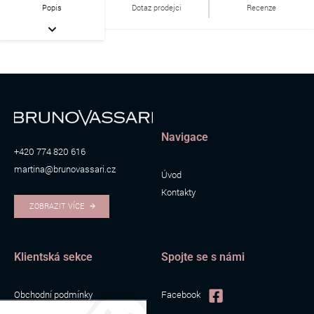
Popis
Dotaz prodejci
Recenze
Navigace
+420 774 820 616
martina@brunovassari.cz
Úvod
Kontakty
ZOBRAZIT VÍCE
Klientská sekce
Spojte se s námi
Obchodní podmínky
Facebook
Zpracování osobních údajů