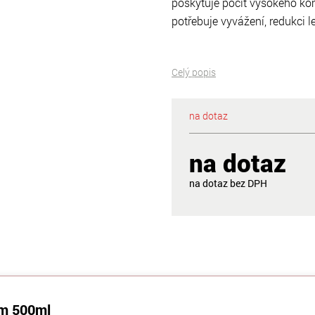
poskytuje pocit vysokého kom
potřebuje vyvážení, redukci l
Celý popis
na dotaz
na dotaz
na dotaz
um 500ml