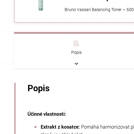
Bruno Vassari Balancing Toner – 500 m
Popis
Popis
Účinné vlastnosti:
Extrakt z kosatce:
Pomáhá harmonizovat pleť