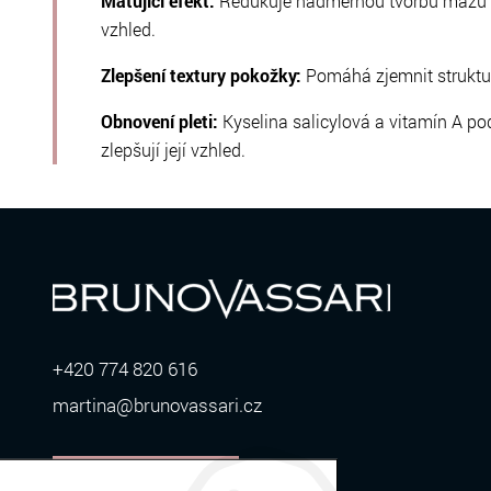
Matující efekt:
Redukuje nadměrnou tvorbu mazu 
vzhled.
Zlepšení textury pokožky:
Pomáhá zjemnit strukturu
Obnovení pleti:
Kyselina salicylová a vitamín A po
zlepšují její vzhled.
+420 774 820 616
martina@brunovassari.cz
ZOBRAZIT VÍCE