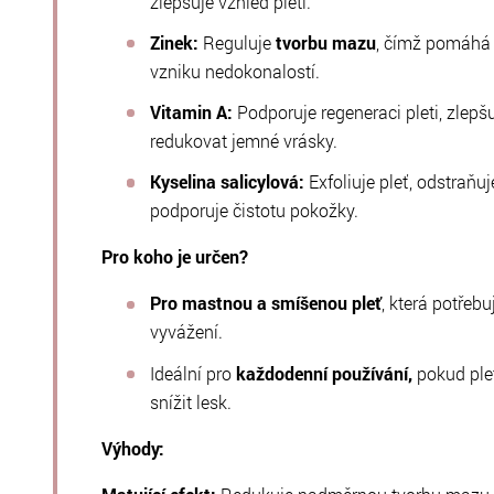
zlepšuje vzhled pleti.
Zinek:
Reguluje
tvorbu mazu
, čímž pomáhá 
vzniku nedokonalostí.
Vitamin A:
Podporuje regeneraci pleti, zlepš
redukovat jemné vrásky.
Kyselina salicylová:
Exfoliuje pleť, odstraň
podporuje čistotu pokožky.
Pro koho je určen?
Pro mastnou a smíšenou pleť
, která potřeb
vyvážení.
Ideální pro
každodenní používání,
pokud pleť
snížit lesk.
Výhody: