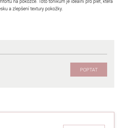
fortu na pokožce. Toto tonikum je ideální pro pleť, která
esku a zlepšení textury pokožky.
POPTAT