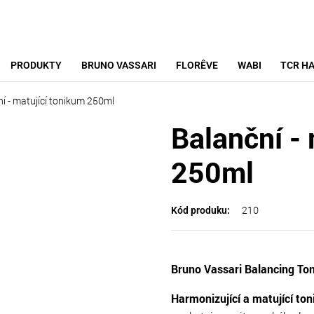
PRODUKTY
BRUNO VASSARI
FLORÊVE
WABI
TCR HA
í - matující tonikum 250ml
Balanční -
250ml
210
Kód produku:
Bruno Vassari Balancing To
Harmonizující a matující to