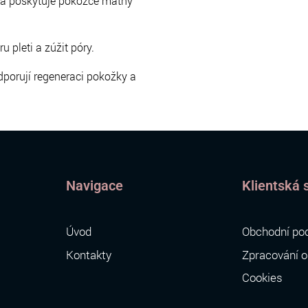
a poskytuje pokožce matný
 pleti a zúžit póry.
dporují regeneraci pokožky a
Navigace
Klientská 
Úvod
Obchodní po
Kontakty
Zpracování o
Cookies