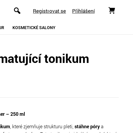
Registrovat se
Přihlášení
IR
KOSMETICKÉ SALONY
 matující tonikum
ner – 250 ml
nikum
, které zjemňuje strukturu pleti,
stáhne póry
a