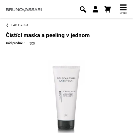
MENU
LAB HA50X
Čistící maska a peeling v jednom
300
Kód produku: