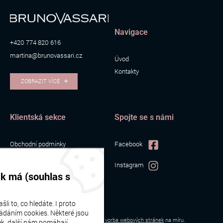
Navigace
+420 774 820 616
martina@brunovassari.cz
Úvod
Kontakty
ZOBRAZIT VÍCE
Klientská sekce
Spojte se s námi
Obchodní podmínky
Facebook
Zpracování osobních údajů
Instagram
Cookies
ak má (souhlas s
li to, co hledáte. I proto
ádáním cookies. Některé jsou
Bruno Vassari | © 2026
Webové stránky
vytvořilo
Poski.com
.
Tvorba webových stránek
na míru.
k, další nám pomáhají,