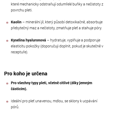
které mechanicky odstraňují odumřelé buňky a nečistoty z
povrchu pleti.
Kaolin
– minerální jíl, který působí detoxikačně, absorbuje
přebytečný maz a nečistoty, zmatňuje pleť a stahuje póry.
Kyselina hyaluronová
– hydratuje, vyplňuje a podporuje
elasticitu pokožky (doporučuji doplnit, pokud je skutečně v
receptuře).
Pro koho je určena
Pro všechny typy pleti, včetně citlivé (díky jemným
částicím).
Ideální pro pleť unavenou, mdlou, se sklony k ucpávání
pórů.