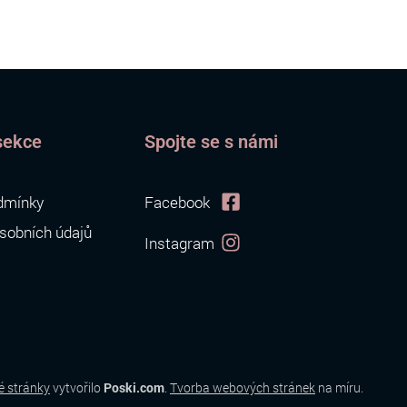
sekce
Spojte se s námi
dmínky
Facebook
sobních údajů
Instagram
 stránky
vytvořilo
Poski.com
.
Tvorba webových stránek
na míru.