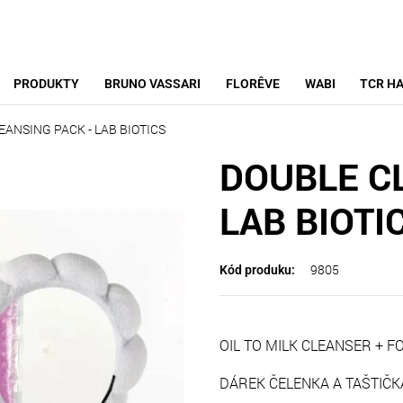
PRODUKTY
BRUNO VASSARI
FLORÊVE
WABI
TCR HA
EANSING PACK - LAB BIOTICS
DOUBLE C
LAB BIOTI
9805
Kód produku:
OIL TO MILK CLEANSER + F
DÁREK ČELENKA A TAŠTIČ