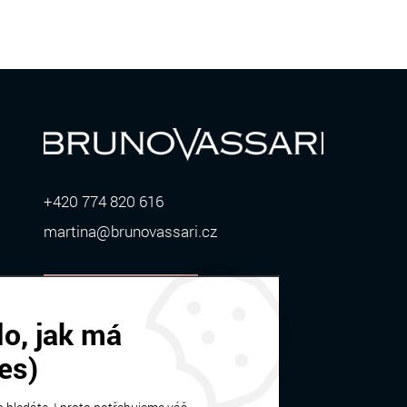
+420 774 820 616
martina@brunovassari.cz
ZOBRAZIT VÍCE
o, jak má
es)
Bruno Vassari | © 2026