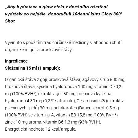
„Aby hydratace a glow efekt z dnešního ošetření
vydržely co nejdéle, doporučuji 10denní kúru Glow 360°
Shot
Vyvinuto s použitím tradiční čínské medicíny s lahodnou chutí
organického goji a broskvové šťávy.
Ingredience
Složení na 15 ml (1 ampule):
Organická šťáva z goji, broskvová šťáva, agávový sirup 500 mg,
hroznová šťáva, kyselina hyaluronová 100 mg, vitamin C 70,2
mg (100% RVH*), extrakt z goji 50 mg, prémiová kyselina
hyalufranu 4 30 mg (0,2 % safranalu), Ceramosides® (extrakt z
pšeničných lipidů) 30 mg, betakaroten (Daucus carota) 5 mg
(100% RVH) ve vitaminu A, vitamin B3 15,8 mg (100% RVH*),
zinek 10 mg aroma, vitamin B6 1,3 mg (93% RVH*).
Energetická hodnota 12 kcal/ampule.