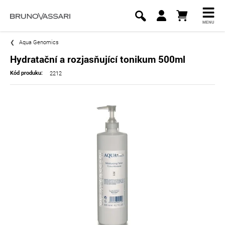
MENU
Aqua Genomics
Hydratační a rozjasňující tonikum 500ml
2212
Kód produku: