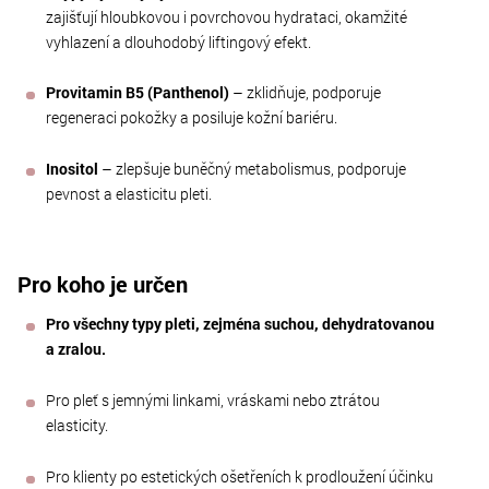
zajišťují hloubkovou i povrchovou hydrataci, okamžité
vyhlazení a dlouhodobý liftingový efekt.
Provitamin B5 (Panthenol)
– zklidňuje, podporuje
regeneraci pokožky a posiluje kožní bariéru.
Inositol
– zlepšuje buněčný metabolismus, podporuje
pevnost a elasticitu pleti.
Pro koho je určen
Pro všechny typy pleti, zejména suchou, dehydratovanou
a zralou.
Pro pleť s jemnými linkami, vráskami nebo ztrátou
elasticity.
Pro klienty po estetických ošetřeních k prodloužení účinku