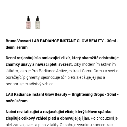
Bruno Vassari LAB RADIANCE INSTANT GLOW BEAUTY - 30ml -
denní sérum
Denní rozjasňující a omlazující elixír, který okamžitě odstraňuje
známky únavy a navrací pleti svěžest.
Díky moderním aktivním
látkám, jako je Pro-Radiance Active, extrakt Camu-Camu a světlo
odrážející pigmenty, sjednocuje tón pleti, zlepšuje její jas a
podporuje mladistvý vzhled.
LAB Radiance Instant Glow Beauty – Brightening Drops - 30ml -
noční sérum
Noční revitalizující a rozjasňující elixír, který během spánku
zlepšuje celkový vzhled pleti a obnovuje její jas
. Po probuzení je
pleť zářivá, svěží a plná vitality. Obsahuje vysokou koncentraci