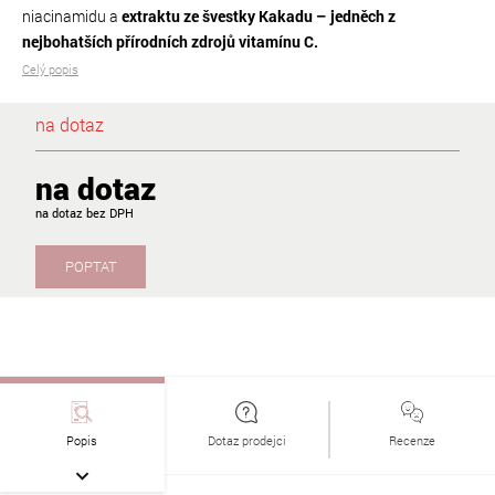
niacinamidu a
extraktu ze švestky Kakadu – jedněch z
nejbohatších přírodních zdrojů vitamínu C.
Celý popis
na dotaz
na dotaz
na dotaz
POPTAT
Popis
Dotaz prodejci
Recenze