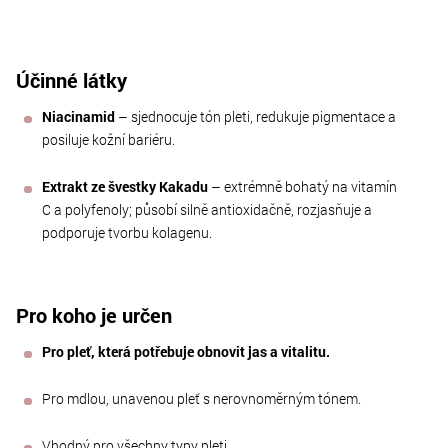
Účinné látky
Niacinamid
– sjednocuje tón pleti, redukuje pigmentace a
posiluje kožní bariéru.
Extrakt ze švestky Kakadu
– extrémně bohatý na vitamín
C a polyfenoly; působí silně antioxidačně, rozjasňuje a
podporuje tvorbu kolagenu.
Pro koho je určen
Pro pleť, která potřebuje obnovit jas a vitalitu.
Pro mdlou, unavenou pleť s nerovnoměrným tónem.
Vhodný pro všechny typy pleti.