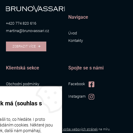
Navigace
+420 774 820 616
martina@brunovassari.cz
Úvod
Kontakty
ZOBRAZIT VÍCE
Klientská sekce
Spojte se s námi
Obchodní podmínky
Facebook
Zpracování osobních údajů
Instagram
Cookies
ak má (souhlas s
li to, co hledáte. I proto
ádáním cookies. Některé jsou
Bruno Vassari | © 2026
Webové stránky
vytvořilo
Poski.com
.
Tvorba webových stránek
na míru.
k, další nám pomáhají,