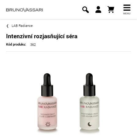
MENU
LAB Radiance
Intenzivní rozjasňující séra
362
Kód produku: