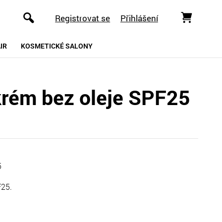
Registrovat se
Přihlášení
IR
KOSMETICKÉ SALONY
rém bez oleje SPF25
5
F25.