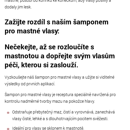
mastné, působí od kořínků ke konečkům, aby vlasy posílily a
dodaly jim lesk.
Zažijte rozdíl s naším šamponem
pro mastné vlasy:
Nečekejte, až se rozloučíte s
mastnotou a dopřejte svým vlasům
péči, kterou si zaslouží.
Vyzkoušejte náš šampon pro mastné vlasy a užijte si viditelné
výsledky od prvních aplikací.
Šampon pro mastné vlasy je receptura speciálně navržená pro
kontrolu nadměrné tvorby mazu na pokožce hlavy.
Odstraňuje přebytečný maz, čistí a vyrovnává, zanechává
vlasy čisté, lehké a s dlouhotrvajícím pocitem svěžesti.
Ideální pro vlasy se sklonem k mastnotě.