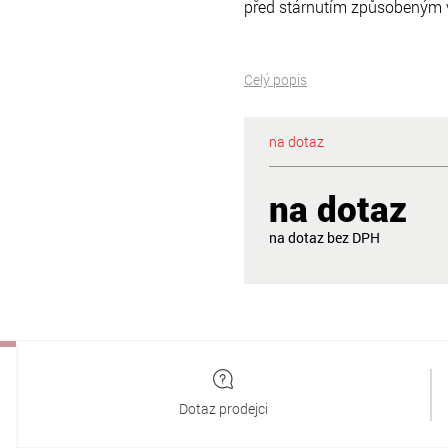
před stárnutím způsobeným v
Celý popis
na dotaz
na dotaz
na dotaz
Dotaz prodejci