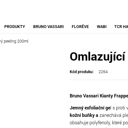
PRODUKTY
BRUNO VASSARI
FLORÊVE
WABI
TCR HA
vý peeling 200ml
Omlazující
2264
Kód produku:
Bruno Vassari Kianty Frappe 
Jemný exfoliační ge
l s prot
kožní buňky a
zanechává ple
obsahuje polyfenoly, které p