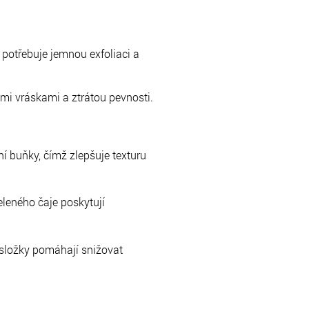
á potřebuje jemnou exfoliaci a
ými vráskami a ztrátou pevnosti.
 buňky, čímž zlepšuje texturu
eleného čaje poskytují
í složky pomáhají snižovat