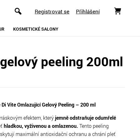
Registrovat se
Přihlášení
IR
KOSMETICKÉ SALONY
 gelový peeling 200ml
Di Vite Omlazující Gelový Peeling – 200 ml
i vráskovým efektem, který
jemně odstraňuje odumřelé
ť
hladkou, vyživenou a omlazenou.
Tento peeling
oskytují maximální antioxidační ochranu a chrání pleť