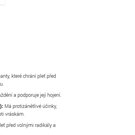
anty, které chrání pleť před
u.
dění a podporuje její hojení.
):
Má protizánětlivé účinky,
oti vráskám.
pleť před volnými radikály a