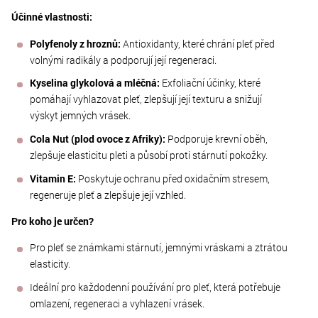
Účinné vlastnosti:
Polyfenoly z hroznů:
Antioxidanty, které chrání pleť před
volnými radikály a podporují její regeneraci.
Kyselina glykolová a mléčná:
Exfoliační účinky, které
pomáhají vyhlazovat pleť, zlepšují její texturu a snižují
výskyt jemných vrásek.
Cola Nut (plod ovoce z Afriky):
Podporuje krevní oběh,
zlepšuje elasticitu pleti a působí proti stárnutí pokožky.
Vitamin E:
Poskytuje ochranu před oxidačním stresem,
regeneruje pleť a zlepšuje její vzhled.
Pro koho je určen?
Pro pleť se známkami stárnutí, jemnými vráskami a ztrátou
elasticity.
Ideální pro každodenní používání pro pleť, která potřebuje
omlazení, regeneraci a vyhlazení vrásek.