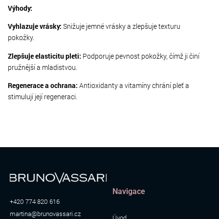
Výhody:
Vyhlazuje vrásky:
Snižuje jemné vrásky a zlepšuje texturu
pokožky.
Zlepšuje elasticitu pleti:
Podporuje pevnost pokožky, čímž ji činí
pružnější a mladistvou.
Regenerace a ochrana:
Antioxidanty a vitamíny chrání pleť a
stimulují její regeneraci.
Navigace
+420 774 820 616
martina@brunovassari.cz
Úvod