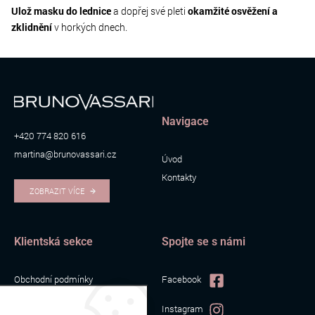
Ulož masku do lednice
a dopřej své pleti
okamžité osvěžení a
zklidnění
v horkých dnech.
Navigace
+420 774 820 616
martina@brunovassari.cz
Úvod
Kontakty
ZOBRAZIT VÍCE
Klientská sekce
Spojte se s námi
Obchodní podmínky
Facebook
Zpracování osobních údajů
Instagram