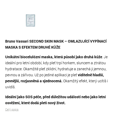
Bruno Vassari SECOND SKIN MASK – OMLAZUJÍCÍ VYPÍNACÍ
MASKA S EFEKTEM DRUHÉ KŮŽE
Unikátní biocelulózní maska, která působí jako druhá kůže
. Je
ideální pro letní období, kdy pleť trpí horkem, sluncem a ztrátou
hydratace. Okamžitě pleť zklidní, hydratuje a zanechá ji jemnou,
pevnou a zářivou.
Už po jediné aplikaci je pleť
viditelně hladší,
pevnější, rozjasněná a sjednocená.
Okamžitý efekt, který ucítíš i
uvidíš.
Ideální jako SOS péče, před důležitou událostí nebo jako letní
osvěžení, které dodá pleti nový život.
Celý popis