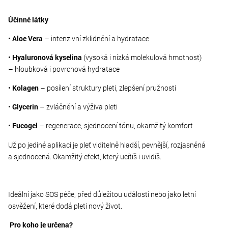
Účinné látky
•
Aloe Vera
– intenzivní zklidnění a hydratace
•
Hyaluronová kyselina
(vysoká i nízká molekulová hmotnost)
– hloubková i povrchová hydratace
•
Kolagen
– posílení struktury pleti, zlepšení pružnosti
•
Glycerin
– zvláčnění a výživa pleti
•
Fucogel
– regenerace, sjednocení tónu, okamžitý komfort
Už po jediné aplikaci je pleť viditelně hladší, pevnější, rozjasněná
a sjednocená. Okamžitý efekt, který ucítíš i uvidíš.
Ideální jako SOS péče, před důležitou událostí nebo jako letní
osvěžení, které dodá pleti nový život.
Pro koho je určena?