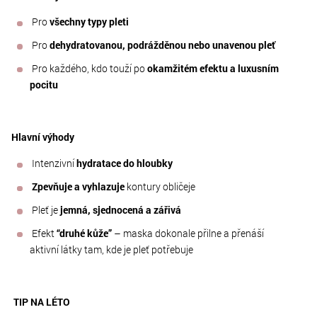
Pro
všechny typy pleti
Pro
dehydratovanou, podrážděnou nebo unavenou pleť
Pro každého, kdo touží po
okamžitém efektu a luxusním
pocitu
Hlavní výhody
Intenzivní
hydratace do hloubky
Zpevňuje a vyhlazuje
kontury obličeje
Pleť je
jemná, sjednocená a zářivá
Efekt
“druhé kůže”
– maska dokonale přilne a přenáší
aktivní látky tam, kde je pleť potřebuje
TIP NA LÉTO