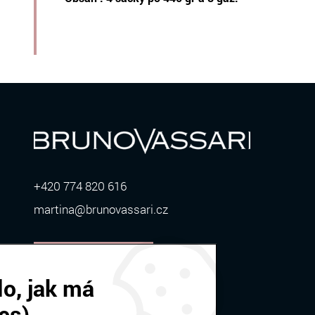
+420 774 820 616
martina@brunovassari.cz
ZOBRAZIT VÍCE
o, jak má
es)