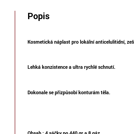
Popis
Kosmetická náplast pro lokální anticelulitidní, zešt
Lehká konzistence a ultra rychlé schnutí.
Dokonale se přizpůsobí konturám těla.
Obsah : 4 sáčky po 440 gr a 8 gáz.