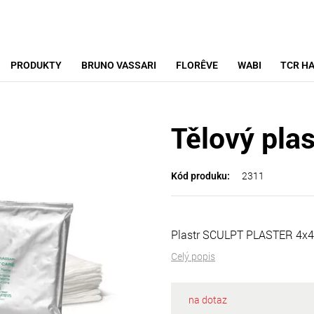
PRODUKTY
BRUNO VASSARI
FLORÊVE
WABI
TCR HA
Tělový pla
2311
Kód produku:
Plastr SCULPT PLASTER 4x4
Celý popis
na dotaz