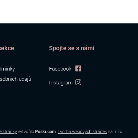
sekce
Spojte se s námi
dmínky
Facebook
sobních údajů
Instagram
 stránky
vytvořilo
Poski.com
.
Tvorba webových stránek
na míru.