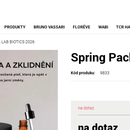
PRODUKTY
BRUNO VASSARI
FLORÊVE
WABI
TCR HA
k LAB BIOTICS 2026
Spring Pa
9833
Kód produku:
na dotaz
na dotaz