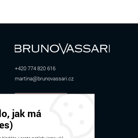
+420 774 820 616
martina@brunovassari.cz
ZOBRAZIT VÍCE
o, jak má
es)
Bruno Vassari | © 2026