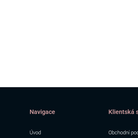
Navigace
Klientská 
Úvod
Obchodní po