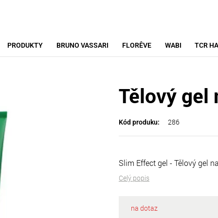
PRODUKTY
BRUNO VASSARI
FLORÊVE
WABI
TCR HA
Tělový gel
286
Kód produku:
Slim Effect gel - Tělový gel n
Celý popis
na dotaz