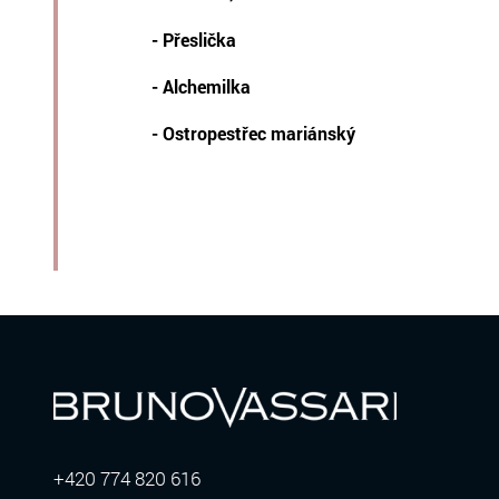
- Přeslička
- Alchemilka
- Ostropestřec mariánský
+420 774 820 616