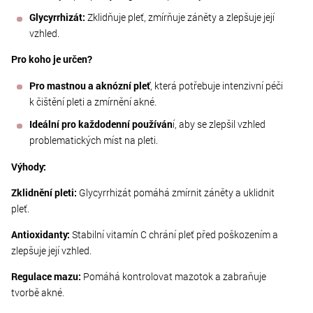
Glycyrrhizát:
Zklidňuje pleť, zmírňuje záněty a zlepšuje její
vzhled.
Pro koho je určen?
Pro mastnou a aknózní pleť
, která potřebuje intenzivní péči
k čištění pleti a zmírnění akné.
Ideální pro každodenní používán
í, aby se zlepšil vzhled
problematických míst na pleti.
Výhody:
Zklidnění pleti:
Glycyrrhizát pomáhá zmírnit záněty a uklidnit
pleť.
Antioxidanty:
Stabilní vitamín C chrání pleť před poškozením a
zlepšuje její vzhled.
Regulace mazu:
Pomáhá kontrolovat mazotok a zabraňuje
tvorbě akné.