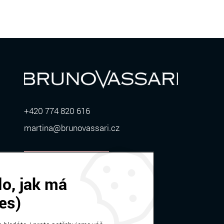
+420 774 820 616
martina@brunovassari.cz
ZOBRAZIT VÍCE
o, jak má
es)
Bruno Vassari | © 2026