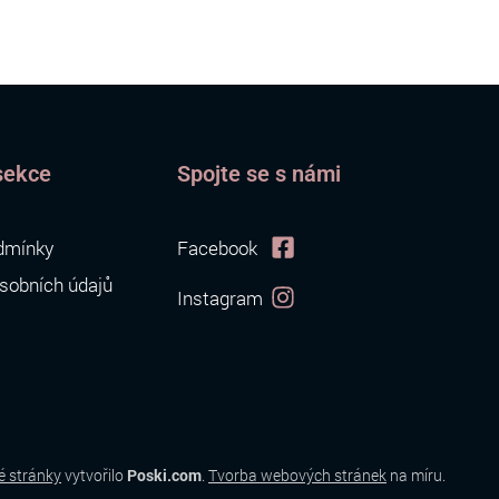
sekce
Spojte se s námi
dmínky
Facebook
sobních údajů
Instagram
 stránky
vytvořilo
Poski.com
.
Tvorba webových stránek
na míru.