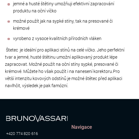
jemné a husté štětiny umožňuji efektivní zapracování
produktu na oční víčko
možné použít jak na sypké stíny, tak na presované či
krémové
vyrobeno z vysoce kvalitních přírodních vláken
Štetec je ideální pro aplikaci stínů na celé víčko. Jeho perfektní
tvar a jemné, husté štětinu umožní aplikovaný produkt lépe
zapracovat. Možné použít na oční stíny sypké, presované či
krémové. Můžete ho však použít i na nanesení korektoru.Pro
větší intenzitu kovových odstínů je možné štětec před aplikaci
navlhčit, výsledek je pak famózní.
Navigace
+420 774 820 616