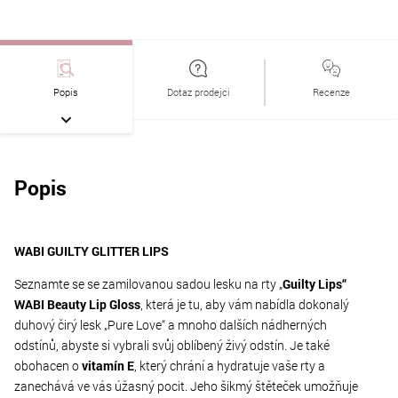
Popis
Dotaz prodejci
Recenze
Popis
WABI GUILTY GLITTER LIPS
Seznamte se se zamilovanou sadou lesku na rty „
Guilty Lips“
WABI Beauty Lip Gloss
, která je tu, aby vám nabídla dokonalý
duhový čirý lesk „Pure Love“ a mnoho dalších nádherných
odstínů, abyste si vybrali svůj oblíbený živý odstín. Je také
obohacen o
vitamín E
, který chrání a hydratuje vaše rty a
zanechává ve vás úžasný pocit. Jeho šikmý štěteček umožňuje