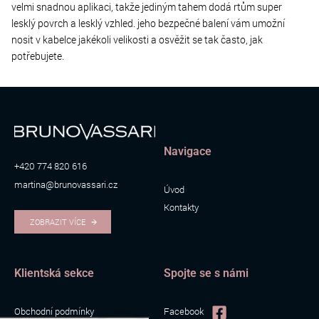
velmi snadnou aplikaci, takže jediným tahem dodá rtům super
lesklý povrch a lesklý vzhled. jeho bezpečné balení vám umožní
nosit v kabelce jakékoli velikosti a osvěžit se tak často, jak
potřebujete.
Navigace
+420 774 820 616
martina@brunovassari.cz
Úvod
Kontakty
ZOBRAZIT VÍCE
Klientská sekce
Spojte se s námi
Obchodní podmínky
Facebook