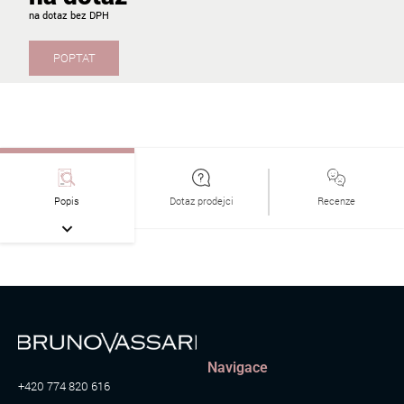
na dotaz
POPTAT
Popis
Dotaz prodejci
Recenze
Navigace
+420 774 820 616