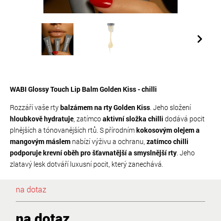
WABI Glossy Touch Lip Balm Golden Kiss - chilli
Rozzáří vaše rty
balzámem na rty Golden Kiss
. ​​Jeho složení
hloubkově hydratuje
, zatímco
aktivní složka chilli
dodává pocit
plnějších a tónovanějších rtů. S přírodním
kokosovým olejem a
mangovým máslem
nabízí výživu a ochranu,
zatímco chilli
podporuje krevní oběh pro šťavnatější a smyslnější rty
. Jeho
zlatavý lesk dotváří luxusní pocit, který zanechává.
na dotaz
na dotaz