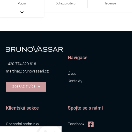
Popis
Dotaz prodejci
Recenze
Navigace
+420 774 820 616
martina@brunovassari.cz
Úvod
Kontakty
ZOBRAZIT VÍCE
Klientská sekce
Spojte se s námi
Obchodní podmínky
Facebook
Zpracování osobních údajů