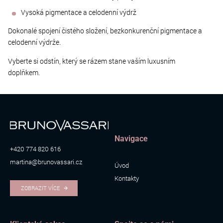
Vysoká pigmentace a celodenní výdrž
Dokonalé spojení čistého složení, bezkonkurenční pigmentace a
celodenní výdrže.
Vyberte si odstín, který se rázem stane vaším luxusním
doplňkem.
Navigace
+420 774 820 616
martina@brunovassari.cz
Úvod
Kontakty
ZOBRAZIT VÍCE