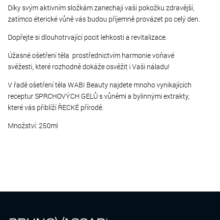
Díky svým aktivním složkám zanechají vaši pokožku zdravější,
zatímco éterické vůně vás budou příjemně provázet po celý den.
Dopřejte si dlouhotrvající pocit lehkosti a revitalizace.
Úžasné ošetření těla prostřednictvím harmonie voňavé
svěžesti, které rozhodně dokáže osvěžit i Vaši náladu!
V řadě ošetření těla WABI Beauty najdete mnoho vynikajících
receptur SPRCHOVÝCH GELŮ ​​s vůněmi a bylinnými extrakty,
které vás přiblíží ŘECKÉ přírodě.
Množství: 250ml