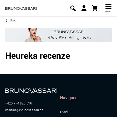
MENU
Úvod
Heureka recenze
Navigace
+420 774 820 616
martina@brunovassari.cz
Úvod